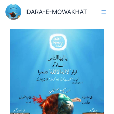
Skip
Main
to
IDARA-E-MOWAKHAT
Men
content